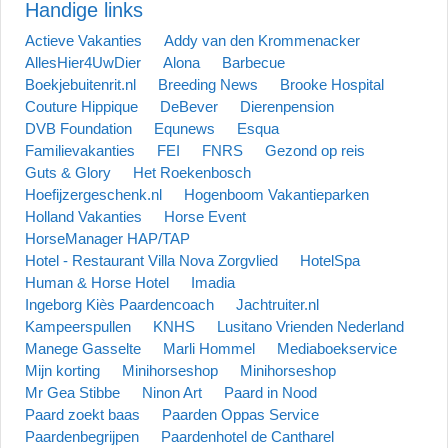
Handige links
Actieve Vakanties
Addy van den Krommenacker
AllesHier4UwDier
Alona
Barbecue
Boekjebuitenrit.nl
Breeding News
Brooke Hospital
Couture Hippique
DeBever
Dierenpension
DVB Foundation
Equnews
Esqua
Familievakanties
FEI
FNRS
Gezond op reis
Guts & Glory
Het Roekenbosch
Hoefijzergeschenk.nl
Hogenboom Vakantieparken
Holland Vakanties
Horse Event
HorseManager HAP/TAP
Hotel - Restaurant Villa Nova Zorgvlied
HotelSpa
Human & Horse Hotel
Imadia
Ingeborg Kiès Paardencoach
Jachtruiter.nl
Kampeerspullen
KNHS
Lusitano Vrienden Nederland
Manege Gasselte
Marli Hommel
Mediaboekservice
Mijn korting
Minihorseshop
Minihorseshop
Mr Gea Stibbe
Ninon Art
Paard in Nood
Paard zoekt baas
Paarden Oppas Service
Paardenbegrijpen
Paardenhotel de Cantharel