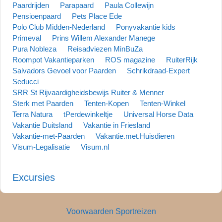
Paardrijden
Parapaard
Paula Collewijn
Pensioenpaard
Pets Place Ede
Polo Club Midden-Nederland
Ponyvakantie kids
Primeval
Prins Willem Alexander Manege
Pura Nobleza
Reisadviezen MinBuZa
Roompot Vakantieparken
ROS magazine
RuiterRijk
Salvadors Gevoel voor Paarden
Schrikdraad-Expert
Seducci
SRR St Rijvaardigheidsbewijs Ruiter & Menner
Sterk met Paarden
Tenten-Kopen
Tenten-Winkel
Terra Natura
tPerdewinkeltje
Universal Horse Data
Vakantie Duitsland
Vakantie in Friesland
Vakantie-met-Paarden
Vakantie.met.Huisdieren
Visum-Legalisatie
Visum.nl
Excursies
Voorwaarden Sportreizen