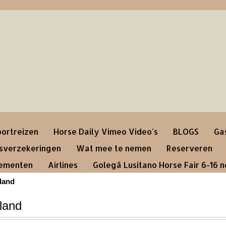
ortreizen
Horse Daily Vimeo Video's
BLOGS
Ga
gsverzekeringen
Wat mee te nemen
Reserveren
nementen
Airlines
Golegã Lusitano Horse Fair 6-16 
land
land