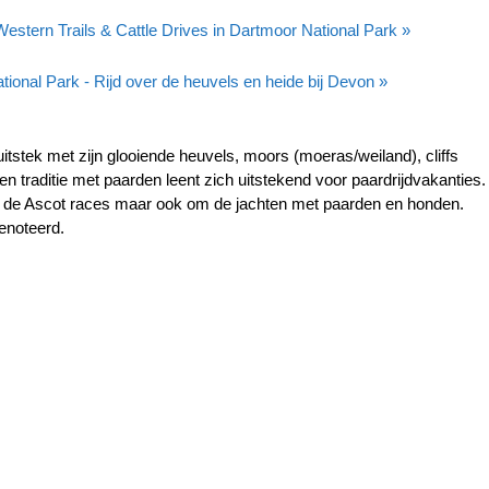
estern Trails & Cattle Drives in Dartmoor National Park »
ional Park - Rijd over de heuvels en heide bij Devon »
itstek met zijn glooiende heuvels, moors (moeras/weiland), cliffs
n traditie met paarden leent zich uitstekend voor paardrijdvakanties.
 de Ascot races maar ook om de jachten met paarden en honden.
enoteerd.