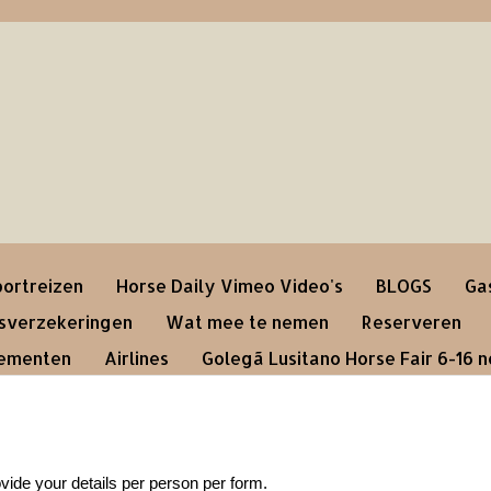
ortreizen
Horse Daily Vimeo Video's
BLOGS
Ga
gsverzekeringen
Wat mee te nemen
Reserveren
nementen
Airlines
Golegã Lusitano Horse Fair 6-16 
vide your details per person per form.