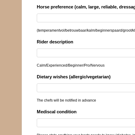
Horse preference (calm, large, reliable, dressa
(temperamentvol/betrouwbaar/kalm/beginnerspaard/groot/kl
Rider description
Calm/Experienced/Beginner/Pro/Nervous
Dietary wishes (allergic/vegetarian)
The chefs will be notified in advance
Mediscal condition