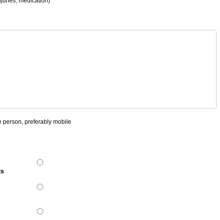
juries, medication)
e person, preferably mobile
ts