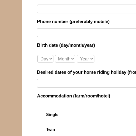
Phone number (preferably mobile)
Birth date (day/month/year)
Desired dates of your horse riding holiday (fro
Accommodation (farm/room/hotel)
Single
Twin