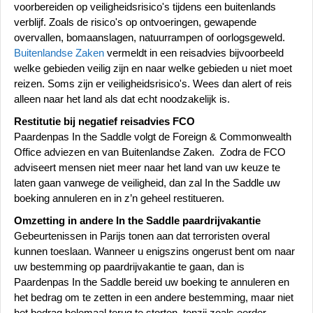
voorbereiden op veiligheidsrisico's tijdens een buitenlands
verblijf. Zoals de risico's op ontvoeringen, gewapende
overvallen, bomaanslagen, natuurrampen of oorlogsgeweld.
Buitenlandse Zaken
vermeldt in een reisadvies bijvoorbeeld
welke gebieden veilig zijn en naar welke gebieden u niet moet
reizen. Soms zijn er veiligheidsrisico's. Wees dan alert of reis
alleen naar het land als dat echt noodzakelijk is.
Restitutie bij negatief reisadvies FCO
Paardenpas In the Saddle volgt de Foreign & Commonwealth
Office adviezen en van Buitenlandse Zaken. Zodra de FCO
adviseert mensen niet meer naar het land van uw keuze te
laten gaan vanwege de veiligheid, dan zal In the Saddle uw
boeking annuleren en in z’n geheel restitueren.
Omzetting in andere In the Saddle paardrijvakantie
Gebeurtenissen in Parijs tonen aan dat terroristen overal
kunnen toeslaan. Wanneer u enigszins ongerust bent om naar
uw bestemming op paardrijvakantie te gaan, dan is
Paardenpas In the Saddle bereid uw boeking te annuleren en
het bedrag om te zetten in een andere bestemming, maar niet
het bedrag helemaal terug te storten, tenzij zoals eerder