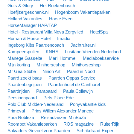
Guts & Glory
Het Roekenbosch
Hoefijzergeschenk.nl
Hogenboom Vakantieparken
Holland Vakanties
Horse Event
HorseManager HAP/TAP
Hotel - Restaurant Villa Nova Zorgvlied
HotelSpa
Human & Horse Hotel
Imadia
Ingeborg Kiès Paardencoach
Jachtruiter.nl
Kampeerspullen
KNHS
Lusitano Vrienden Nederland
Manege Gasselte
Marli Hommel
Mediaboekservice
Mijn korting
Minihorseshop
Minihorseshop
Mr Gea Stibbe
Ninon Art
Paard in Nood
Paard zoekt baas
Paarden Oppas Service
Paardenbegrijpen
Paardenhotel de Cantharel
Paardrijden
Parapaard
Paula Collewijn
Pensioenpaard
Pets Place Ede
Polo Club Midden-Nederland
Ponyvakantie kids
Primeval
Prins Willem Alexander Manege
Pura Nobleza
Reisadviezen MinBuZa
Roompot Vakantieparken
ROS magazine
RuiterRijk
Salvadors Gevoel voor Paarden
Schrikdraad-Expert