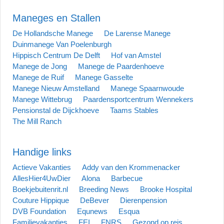
Maneges en Stallen
De Hollandsche Manege
De Larense Manege
Duinmanege Van Poelenburgh
Hippisch Centrum De Delft
Hof van Amstel
Manege de Jong
Manege de Paardenhoeve
Manege de Ruif
Manege Gasselte
Manege Nieuw Amstelland
Manege Spaarnwoude
Manege Wittebrug
Paardensportcentrum Wennekers
Pensionstal de Dijckhoeve
Taams Stables
The Mill Ranch
Handige links
Actieve Vakanties
Addy van den Krommenacker
AllesHier4UwDier
Alona
Barbecue
Boekjebuitenrit.nl
Breeding News
Brooke Hospital
Couture Hippique
DeBever
Dierenpension
DVB Foundation
Equnews
Esqua
Familievakanties
FEI
FNRS
Gezond op reis