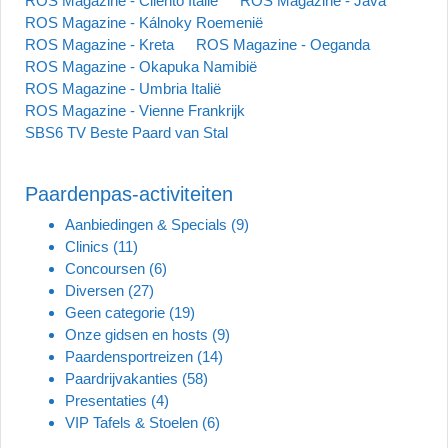
ROS Magazine - Cilento Italië
ROS Magazine - Java
ROS Magazine - Kálnoky Roemenië
ROS Magazine - Kreta
ROS Magazine - Oeganda
ROS Magazine - Okapuka Namibië
ROS Magazine - Umbria Italië
ROS Magazine - Vienne Frankrijk
SBS6 TV Beste Paard van Stal
Paardenpas-activiteiten
Aanbiedingen & Specials
(9)
Clinics
(11)
Concoursen
(6)
Diversen
(27)
Geen categorie
(19)
Onze gidsen en hosts
(9)
Paardensportreizen
(14)
Paardrijvakanties
(58)
Presentaties
(4)
VIP Tafels & Stoelen
(6)