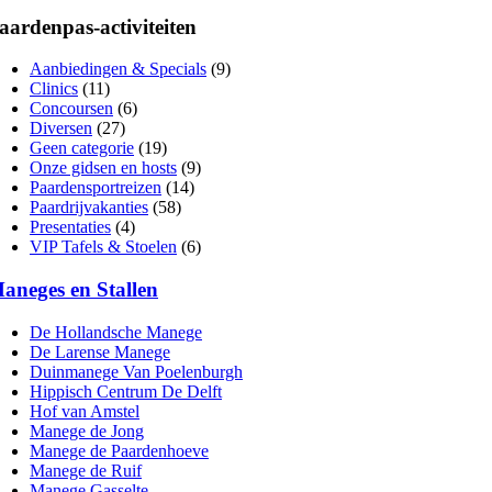
aardenpas-activiteiten
Aanbiedingen & Specials
(9)
Clinics
(11)
Concoursen
(6)
Diversen
(27)
Geen categorie
(19)
Onze gidsen en hosts
(9)
Paardensportreizen
(14)
Paardrijvakanties
(58)
Presentaties
(4)
VIP Tafels & Stoelen
(6)
aneges en Stallen
De Hollandsche Manege
De Larense Manege
Duinmanege Van Poelenburgh
Hippisch Centrum De Delft
Hof van Amstel
Manege de Jong
Manege de Paardenhoeve
Manege de Ruif
Manege Gasselte