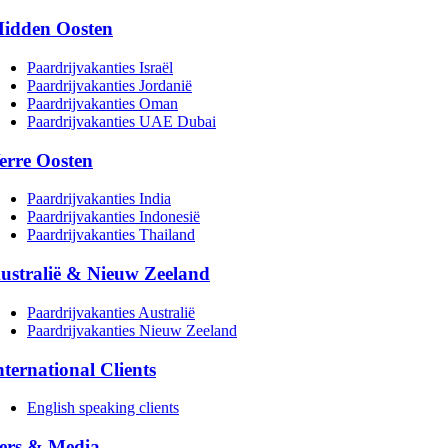
idden Oosten
Paardrijvakanties Israël
Paardrijvakanties Jordanië
Paardrijvakanties Oman
Paardrijvakanties UAE Dubai
erre Oosten
Paardrijvakanties India
Paardrijvakanties Indonesië
Paardrijvakanties Thailand
ustralië & Nieuw Zeeland
Paardrijvakanties Australië
Paardrijvakanties Nieuw Zeeland
nternational Clients
English speaking clients
ers & Media