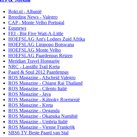
Bokt.nl - Albanië
Breeding News - Valegro
CAP - Monte Velho Portugal
Equnews
FEI - Big Five Wait-A-Little
HOEFSLAG Ant's Lodges Zuid Afrika
HOEFSLAG Limpopo Botswana
HOEFSLAG Monte Velho
HOEFSLAG Paardenpas Reizen
Meridian Travel Hongarije
NRC - Lassithi Trail Kreta
Paard & Spul 2012 Paardenpas
ROS Magazine - Afscheid Valegro
ROS Magazine - Chiang Rai Thailand
ROS Magazine - Cilento Italië
ROS Magazine - Java
ROS Magazine - Kálnoky Roemenië
ROS Magazine - Kreta
ROS Magazine - Oeganda
ROS Magazine - Okapuka Namibië
ROS Magazine - Umbria Italië
ROS Magazine - Vienne Frankrijk
SBS6 TV Beste Paard van Stal