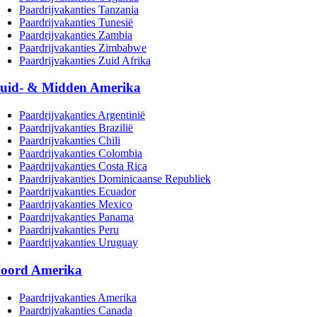
Paardrijvakanties Tanzania
Paardrijvakanties Tunesië
Paardrijvakanties Zambia
Paardrijvakanties Zimbabwe
Paardrijvakanties Zuid Afrika
uid- & Midden Amerika
Paardrijvakanties Argentinië
Paardrijvakanties Brazilië
Paardrijvakanties Chili
Paardrijvakanties Colombia
Paardrijvakanties Costa Rica
Paardrijvakanties Dominicaanse Republiek
Paardrijvakanties Ecuador
Paardrijvakanties Mexico
Paardrijvakanties Panama
Paardrijvakanties Peru
Paardrijvakanties Uruguay
oord Amerika
Paardrijvakanties Amerika
Paardrijvakanties Canada