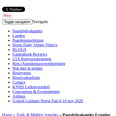
Navigatie
Toggle navigation
Paardrijdvakanties
Landen
Paardensportreizen
Horse Daily Vimeo Video's
BLOGS
Gastenboek Reviews
LTA Reisverzekeringen
Reis-/Annuleringsverzekeringen
Wat mee te nemen
Reserveren
Reservationform
Contact
KNHS Ledenvoordeel
Concoursen & Evenementen
Airlines
Golegã Lusitano Horse Fair 6-16 nov 2026
Home
»
Zuid- & Midden Amerika
»
Paardrijvakanties Ecuador