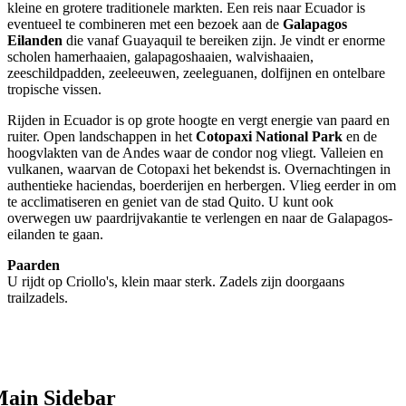
kleine en grotere traditionele markten. Een reis naar Ecuador is
eventueel te combineren met een bezoek aan de
Galapagos
Eilanden
die vanaf Guayaquil te bereiken zijn. Je vindt er enorme
scholen hamerhaaien, galapagoshaaien, walvishaaien,
zeeschildpadden, zeeleeuwen, zeeleguanen, dolfijnen en ontelbare
tropische vissen.
Rijden in Ecuador is op grote hoogte en vergt energie van paard en
ruiter. Open landschappen in het
Cotopaxi National Park
en de
hoogvlakten van de Andes waar de condor nog vliegt. Valleien en
vulkanen, waarvan de Cotopaxi het bekendst is. Overnachtingen in
authentieke haciendas, boerderijen en herbergen. Vlieg eerder in om
te acclimatiseren en geniet van de stad Quito. U kunt ook
overwegen uw paardrijvakantie te verlengen en naar de Galapagos-
eilanden te gaan.
Paarden
U rijdt op Criollo's, klein maar sterk. Zadels zijn doorgaans
trailzadels.
ain Sidebar