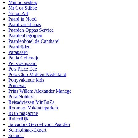
Minihorseshop
Mr Gea Stibbe
Ninon Art
Paard in Nood
Paard zoekt baas
Paarden Oppas Service
Paardenbegrijpen
Paardenhotel de Cantharel
Paardrijden
Parapaard
Paula Collewijn
Pensioenpaard
Pets Place Ede
Polo Club Midden-Nederland
Ponyvakantie kids
Primeval
Prins Willem Alexander Manege
Pura Nobleza
Reisadviezen MinBuZa
Roompot Vakantieparken
ROS magazine
RuiterRijk
Salvadors Gevoel voor Paarden
Schrikdraad-Expert
Seducci