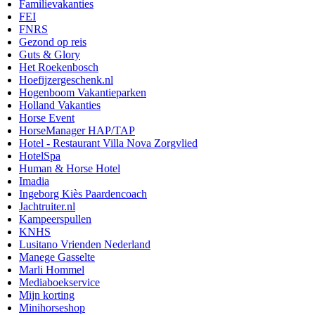
Familievakanties
FEI
FNRS
Gezond op reis
Guts & Glory
Het Roekenbosch
Hoefijzergeschenk.nl
Hogenboom Vakantieparken
Holland Vakanties
Horse Event
HorseManager HAP/TAP
Hotel - Restaurant Villa Nova Zorgvlied
HotelSpa
Human & Horse Hotel
Imadia
Ingeborg Kiès Paardencoach
Jachtruiter.nl
Kampeerspullen
KNHS
Lusitano Vrienden Nederland
Manege Gasselte
Marli Hommel
Mediaboekservice
Mijn korting
Minihorseshop