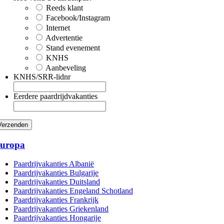
Reeds klant
Facebook/Instagram
Internet
Advertentie
Stand evenement
KNHS
Aanbeveling
KNHS/SRR-lidnr
Eerdere paardrijdvakanties
uropa
Paardrijvakanties Albanië
Paardrijvakanties Bulgarije
Paardrijvakanties Duitsland
Paardrijvakanties Engeland Schotland
Paardrijvakanties Frankrijk
Paardrijvakanties Griekenland
Paardrijvakanties Hongarije