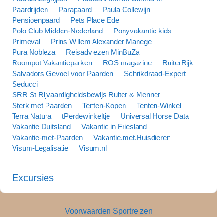
Paardrijden
Parapaard
Paula Collewijn
Pensioenpaard
Pets Place Ede
Polo Club Midden-Nederland
Ponyvakantie kids
Primeval
Prins Willem Alexander Manege
Pura Nobleza
Reisadviezen MinBuZa
Roompot Vakantieparken
ROS magazine
RuiterRijk
Salvadors Gevoel voor Paarden
Schrikdraad-Expert
Seducci
SRR St Rijvaardigheidsbewijs Ruiter & Menner
Sterk met Paarden
Tenten-Kopen
Tenten-Winkel
Terra Natura
tPerdewinkeltje
Universal Horse Data
Vakantie Duitsland
Vakantie in Friesland
Vakantie-met-Paarden
Vakantie.met.Huisdieren
Visum-Legalisatie
Visum.nl
Excursies
Voorwaarden Sportreizen