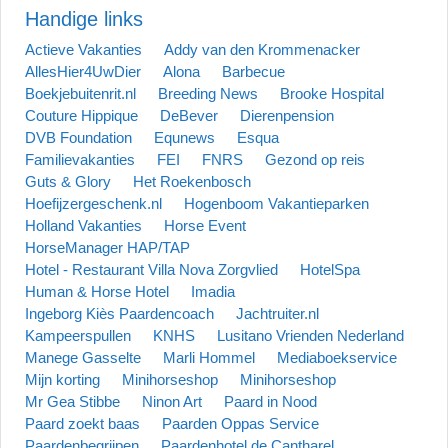
Handige links
Actieve Vakanties
Addy van den Krommenacker
AllesHier4UwDier
Alona
Barbecue
Boekjebuitenrit.nl
Breeding News
Brooke Hospital
Couture Hippique
DeBever
Dierenpension
DVB Foundation
Equnews
Esqua
Familievakanties
FEI
FNRS
Gezond op reis
Guts & Glory
Het Roekenbosch
Hoefijzergeschenk.nl
Hogenboom Vakantieparken
Holland Vakanties
Horse Event
HorseManager HAP/TAP
Hotel - Restaurant Villa Nova Zorgvlied
HotelSpa
Human & Horse Hotel
Imadia
Ingeborg Kiès Paardencoach
Jachtruiter.nl
Kampeerspullen
KNHS
Lusitano Vrienden Nederland
Manege Gasselte
Marli Hommel
Mediaboekservice
Mijn korting
Minihorseshop
Minihorseshop
Mr Gea Stibbe
Ninon Art
Paard in Nood
Paard zoekt baas
Paarden Oppas Service
Paardenbegrijpen
Paardenhotel de Cantharel