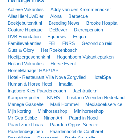
Actieve Vakanties
Addy van den Krommenacker
AllesHier4UwDier
Alona
Barbecue
Boekjebuitenrit.nl
Breeding News
Brooke Hospital
Couture Hippique
DeBever
Dierenpension
DVB Foundation
Equnews
Esqua
Familievakanties
FEI
FNRS
Gezond op reis
Guts & Glory
Het Roekenbosch
Hoefijzergeschenk.nl
Hogenboom Vakantieparken
Holland Vakanties
Horse Event
HorseManager HAP/TAP
Hotel - Restaurant Villa Nova Zorgvlied
HotelSpa
Human & Horse Hotel
Imadia
Ingeborg Kiès Paardencoach
Jachtruiter.nl
Kampeerspullen
KNHS
Lusitano Vrienden Nederland
Manege Gasselte
Marli Hommel
Mediaboekservice
Mijn korting
Minihorseshop
Minihorseshop
Mr Gea Stibbe
Ninon Art
Paard in Nood
Paard zoekt baas
Paarden Oppas Service
Paardenbegrijpen
Paardenhotel de Cantharel