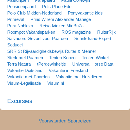
Paardrijden
Parapaard
Paula Collewijn
Pensioenpaard
Pets Place Ede
Polo Club Midden-Nederland
Ponyvakantie kids
Primeval
Prins Willem Alexander Manege
Pura Nobleza
Reisadviezen MinBuZa
Roompot Vakantieparken
ROS magazine
RuiterRijk
Salvadors Gevoel voor Paarden
Schrikdraad-Expert
Seducci
SRR St Rijvaardigheidsbewijs Ruiter & Menner
Sterk met Paarden
Tenten-Kopen
Tenten-Winkel
Terra Natura
tPerdewinkeltje
Universal Horse Data
Vakantie Duitsland
Vakantie in Friesland
Vakantie-met-Paarden
Vakantie.met.Huisdieren
Visum-Legalisatie
Visum.nl
Excursies
Voorwaarden Sportreizen