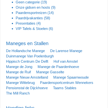
Geen categorie
(19)
Onze gidsen en hosts
(9)
Paardensportreizen
(14)
Paardrijvakanties
(58)
Presentaties
(4)
VIP Tafels & Stoelen
(6)
Maneges en Stallen
De Hollandsche Manege
De Larense Manege
Duinmanege Van Poelenburgh
Hippisch Centrum De Delft
Hof van Amstel
Manege de Jong
Manege de Paardenhoeve
Manege de Ruif
Manege Gasselte
Manege Nieuw Amstelland
Manege Spaarnwoude
Manege Wittebrug
Paardensportcentrum Wennekers
Pensionstal de Dijckhoeve
Taams Stables
The Mill Ranch
Handige links