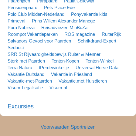
Paardrijden
Parapaard
Paula Collewijn
Pensioenpaard
Pets Place Ede
Polo Club Midden-Nederland
Ponyvakantie kids
Primeval
Prins Willem Alexander Manege
Pura Nobleza
Reisadviezen MinBuZa
Roompot Vakantieparken
ROS magazine
RuiterRijk
Salvadors Gevoel voor Paarden
Schrikdraad-Expert
Seducci
SRR St Rijvaardigheidsbewijs Ruiter & Menner
Sterk met Paarden
Tenten-Kopen
Tenten-Winkel
Terra Natura
tPerdewinkeltje
Universal Horse Data
Vakantie Duitsland
Vakantie in Friesland
Vakantie-met-Paarden
Vakantie.met.Huisdieren
Visum-Legalisatie
Visum.nl
Excursies
Voorwaarden Sportreizen