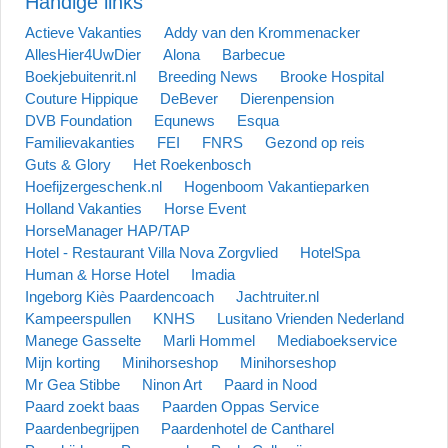
Handige links
Actieve Vakanties
Addy van den Krommenacker
AllesHier4UwDier
Alona
Barbecue
Boekjebuitenrit.nl
Breeding News
Brooke Hospital
Couture Hippique
DeBever
Dierenpension
DVB Foundation
Equnews
Esqua
Familievakanties
FEI
FNRS
Gezond op reis
Guts & Glory
Het Roekenbosch
Hoefijzergeschenk.nl
Hogenboom Vakantieparken
Holland Vakanties
Horse Event
HorseManager HAP/TAP
Hotel - Restaurant Villa Nova Zorgvlied
HotelSpa
Human & Horse Hotel
Imadia
Ingeborg Kiès Paardencoach
Jachtruiter.nl
Kampeerspullen
KNHS
Lusitano Vrienden Nederland
Manege Gasselte
Marli Hommel
Mediaboekservice
Mijn korting
Minihorseshop
Minihorseshop
Mr Gea Stibbe
Ninon Art
Paard in Nood
Paard zoekt baas
Paarden Oppas Service
Paardenbegrijpen
Paardenhotel de Cantharel