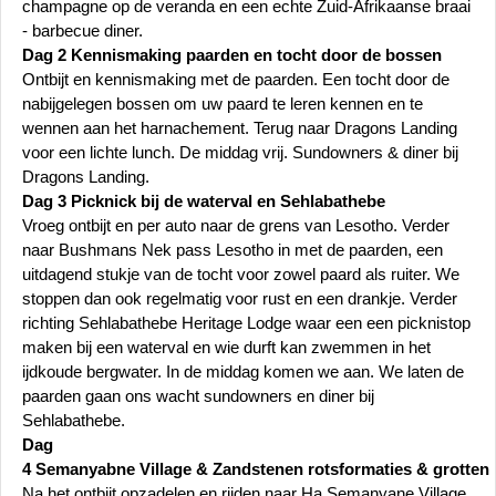
champagne op de veranda en een echte Zuid-Afrikaanse braai
- barbecue diner.
Dag 2 Kennismaking paarden en tocht door de bossen
Ontbijt en kennismaking met de paarden. Een tocht door de
nabijgelegen bossen om uw paard te leren kennen en te
wennen aan het harnachement. Terug naar Dragons Landing
voor een lichte lunch. De middag vrij. Sundowners & diner bij
Dragons Landing.
Dag 3 Picknick bij de waterval en Sehlabathebe
Vroeg ontbijt en per auto naar de grens van Lesotho. Verder
naar Bushmans Nek pass Lesotho in met de paarden, een
uitdagend stukje van de tocht voor zowel paard als ruiter. We
stoppen dan ook regelmatig voor rust en een drankje. Verder
richting Sehlabathebe Heritage Lodge waar een een picknistop
maken bij een waterval en wie durft kan zwemmen in het
ijdkoude bergwater. In de middag komen we aan. We laten de
paarden gaan ons wacht sundowners en diner bij
Sehlabathebe.
Dag
4 Semanyabne Village & Zandstenen rotsformaties & grotten
Na het ontbijt opzadelen en rijden naar Ha Semanyane Village