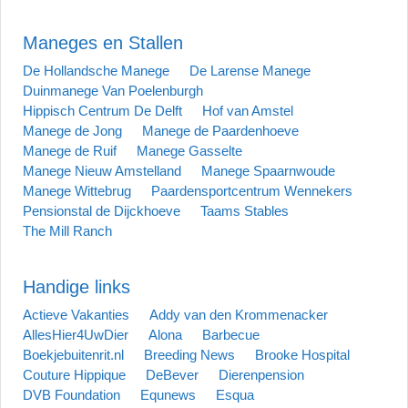
Maneges en Stallen
De Hollandsche Manege
De Larense Manege
Duinmanege Van Poelenburgh
Hippisch Centrum De Delft
Hof van Amstel
Manege de Jong
Manege de Paardenhoeve
Manege de Ruif
Manege Gasselte
Manege Nieuw Amstelland
Manege Spaarnwoude
Manege Wittebrug
Paardensportcentrum Wennekers
Pensionstal de Dijckhoeve
Taams Stables
The Mill Ranch
Handige links
Actieve Vakanties
Addy van den Krommenacker
AllesHier4UwDier
Alona
Barbecue
Boekjebuitenrit.nl
Breeding News
Brooke Hospital
Couture Hippique
DeBever
Dierenpension
DVB Foundation
Equnews
Esqua