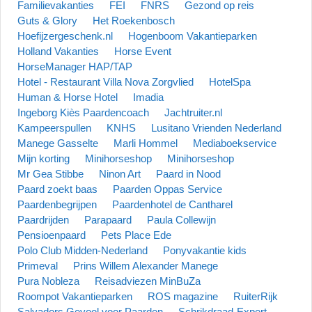
Familievakanties
FEI
FNRS
Gezond op reis
Guts & Glory
Het Roekenbosch
Hoefijzergeschenk.nl
Hogenboom Vakantieparken
Holland Vakanties
Horse Event
HorseManager HAP/TAP
Hotel - Restaurant Villa Nova Zorgvlied
HotelSpa
Human & Horse Hotel
Imadia
Ingeborg Kiès Paardencoach
Jachtruiter.nl
Kampeerspullen
KNHS
Lusitano Vrienden Nederland
Manege Gasselte
Marli Hommel
Mediaboekservice
Mijn korting
Minihorseshop
Minihorseshop
Mr Gea Stibbe
Ninon Art
Paard in Nood
Paard zoekt baas
Paarden Oppas Service
Paardenbegrijpen
Paardenhotel de Cantharel
Paardrijden
Parapaard
Paula Collewijn
Pensioenpaard
Pets Place Ede
Polo Club Midden-Nederland
Ponyvakantie kids
Primeval
Prins Willem Alexander Manege
Pura Nobleza
Reisadviezen MinBuZa
Roompot Vakantieparken
ROS magazine
RuiterRijk
Salvadors Gevoel voor Paarden
Schrikdraad-Expert