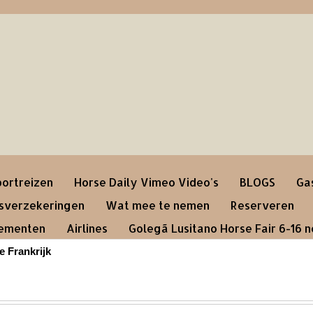
ortreizen
Horse Daily Vimeo Video's
BLOGS
Ga
gsverzekeringen
Wat mee te nemen
Reserveren
nementen
Airlines
Golegã Lusitano Horse Fair 6-16 
e Frankrijk